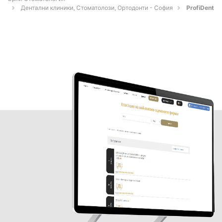
Дентални клиники, Стоматолози, Ортодонти - София
ProfiDent