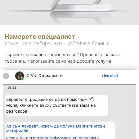
Намерете специалист
Класацията събира, най - добрите в бранша.
Търсите специалист близо до вас? Проверете нашата
търсачка. Използвайте само най-добрите услуги!
ОРЛИ Стоматология
Live chat
Търсене
06:22
Здравейте, радваме се да ви помогнем! 🙂
Моля, кликнете върху съответната тема на
разговора!
Аз съм лауреат, искам да получа маркетингови
Организатор на
Класация
Контакти
материали
класиране
Победители
Контакти
Beautiful Company S.R.L.
Списък на
искам да регистрирам фирмата си в проекта