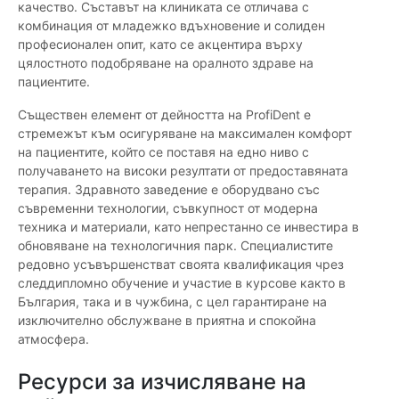
качество. Съставът на клиниката се отличава с
комбинация от младежко вдъхновение и солиден
професионален опит, като се акцентира върху
цялостното подобряване на оралното здраве на
пациентите.
Съществен елемент от дейността на ProfiDent е
стремежът към осигуряване на максимален комфорт
на пациентите, който се поставя на едно ниво с
получаването на високи резултати от предоставяната
терапия. Здравното заведение е оборудвано със
съвременни технологии, съвкупност от модерна
техника и материали, като непрестанно се инвестира в
обновяване на технологичния парк. Специалистите
редовно усъвършенстват своята квалификация чрез
следдипломно обучение и участие в курсове както в
България, така и в чужбина, с цел гарантиране на
изключително обслужване в приятна и спокойна
атмосфера.
Ресурси за изчисляване на