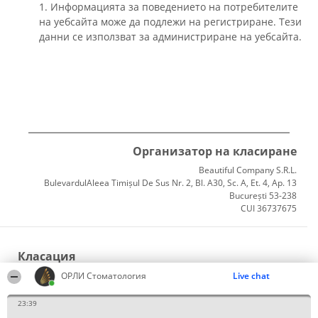
1. Информацията за поведението на потребителите
на уебсайта може да подлежи на регистриране. Тези
данни се използват за администриране на уебсайта.
Организатор на класиране
Beautiful Company S.R.L.
BulevardulAleea Timișul De Sus Nr. 2, Bl. A30, Sc. A, Et. 4, Ap. 13
București 53-238
CUI 36737675
Класация
Победители
ОРЛИ Стоматология
Live chat
Списък на всички победители
Правила
23:39
Статут/Устав