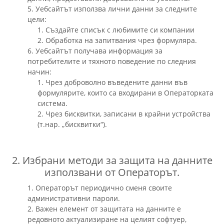
5. Уебсайтът използва лични данни за следните
цели:
1. Създайте списък с любимите си компании
2. Обработка на запитвания чрез формуляра.
6. Уебсайтът получава информация за
потребителите и тяхното поведение по следния
начин:
1. Чрез доброволно въведените данни във
формулярите, които са входирани в Операторката
система.
2. Чрез бисквитки, записани в крайни устройства
(т.нар. „бисквитки“).
2. Избрани методи за защита на данните
използвани от Операторът.
1. Операторът периодично сменя своите
административни пароли.
2. Важен елемент от защитата на данните е
редовното актуализиране на целият софтуер,