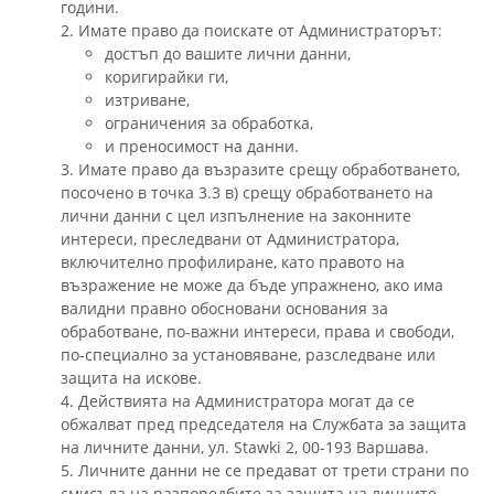
години.
2. Имате право да поискате от Администраторът:
достъп до вашите лични данни,
коригирайки ги,
изтриване,
ограничения за обработка,
и преносимост на данни.
3. Имате право да възразите срещу обработването,
посочено в точка 3.3 в) срещу обработването на
лични данни с цел изпълнение на законните
интереси, преследвани от Администратора,
включително профилиране, като правото на
възражение не може да бъде упражнено, ако има
валидни правно обосновани основания за
обработване, по-важни интереси, права и свободи,
по-специално за установяване, разследване или
защита на искове.
4. Действията на Администратора могат да се
обжалват пред председателя на Службата за защита
на личните данни, ул. Stawki 2, 00-193 Варшава.
5. Личните данни не се предават от трети страни по
смисъла на разпоредбите за защита на личните