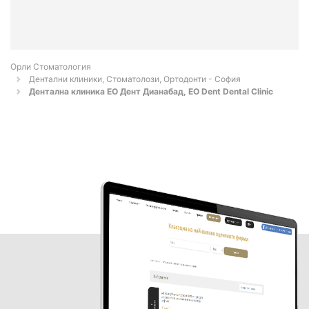
Орли Стоматология
Дентални клиники, Стоматолози, Ортодонти - София
Дентална клиника ЕО Дент Дианабад, EO Dent Dental Clinic