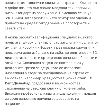
верига стоматологични клиники в страната. Клиниката
е добре позната със своите модерни технологии и
висок стандарт на обслужване. Помещава се на ул.
„св. Пимен Зографски“ 16, като осигурява удобна и
приветлива среда благодарение на просторните и
светли стаи.
В екипа работят квалифицирани специалисти, които
предлагат широк спектър от стоматологични услуги: от
импланти, коронки и фасети, през орална хирургия и
професионално избелване на зъби, до рентгенова и 3D
диагностика, както и ортодонтско лечение с брекети и
алайнери. Специален акцент се поставя върху
денталната грижа за деца, като се използват
иновативни методи за преодоляване на страха от
зъболекар, например чрез „Мотивационна стая“.
EO
Dent Дианабад
предоставя и възможност за
съхранение на стволови клетки от млечни зъби.
Високият професионализъм и индивидуалният подход
са сред основните причини за доверието на
пациентите.