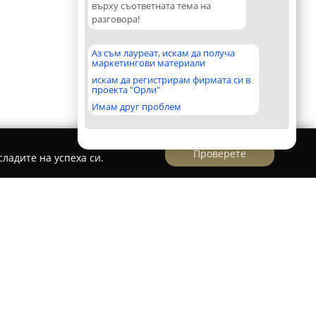
върху съответната тема на
разговора!
Аз съм лауреат, искам да получа
маркетингови материали
искам да регистрирам фирмата си в
проекта "Орли"
Имам друг проблем
Проверете
ладите на успеха си.
влява дентален център, локализиран в