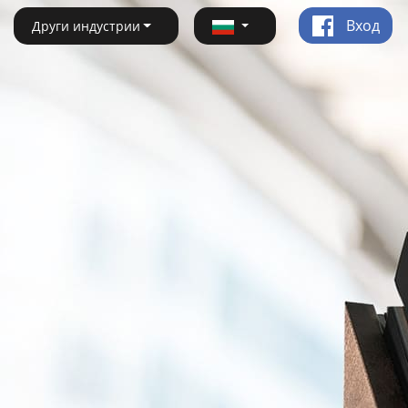
Вход
Други индустрии