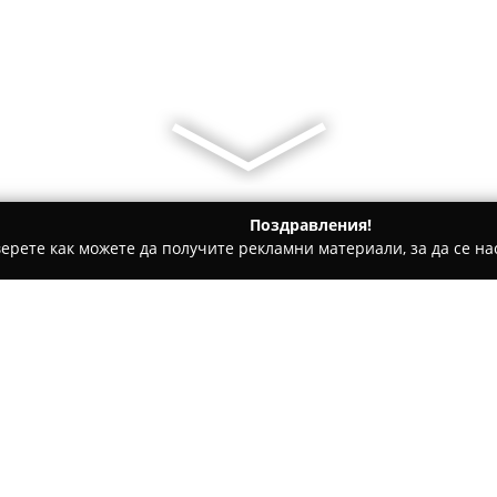
Поздравления!
ерете как можете да получите рекламни материали, за да се нас
толози, Ортодонти - Пловдив
Фабрика за усмивки
Относно компанията:
Фабрика за усмивки
предста