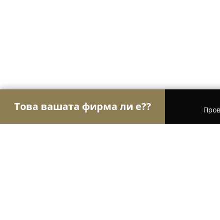
Това вашата фирма ли е??
Пров
Орли Стоматология
Дентални клиники, Стома
Фабрика за усмивки