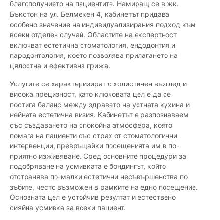
благополучието на пациентите. Намиращ се в жк.
Бъкстон на ул. Белмекен 4, кабинетът придава
особено значение на индивидуализирания подход към
всеки отделен случай. Областите на експертност
включват естетична стоматология, ендодонтия и
пародонтология, което позволява прилагането на
цялостна и ефективна грижа.
Услугите се характеризират с холистичен възглед и
висока прецизност, като ключовата цел е да се
постига баланс между здравето на устната кухина и
нейната естетична визия. Кабинетът е разпознаваем
със създаването на спокойна атмосфера, която
помага на пациенти със страх от стоматологични
интервенции, превръщайки посещенията им в по-
приятно изживяване. Сред основните процедури за
подобряване на усмивката е бондингът, който
отстранява по-малки естетични несъвършенства по
зъбите, често възможен в рамките на едно посещение.
Основната цел е устойчив резултат и естествено
сияйна усмивка за всеки пациент.