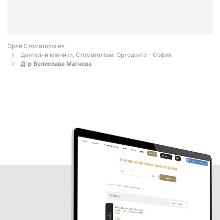
Орли Стоматология
Дентални клиники, Стоматолози, Ортодонти - София
Д-р Велислава Магнева