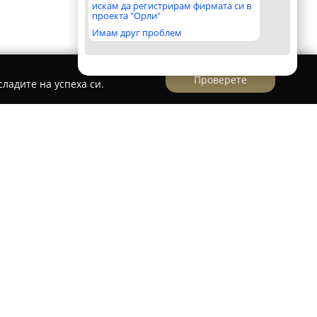
искам да регистрирам фирмата си в
проекта "Орли"
Имам друг проблем
Проверете
ладите на успеха си.
Минков
, разположен в София, е специализиран
и стоматологични услуги, съобразени с
 на пациентите. Натрупаният през годините
огията позволява прилагането на
о гарантира спокойствие и високо качество на
дерната апаратура включва техника като AIR