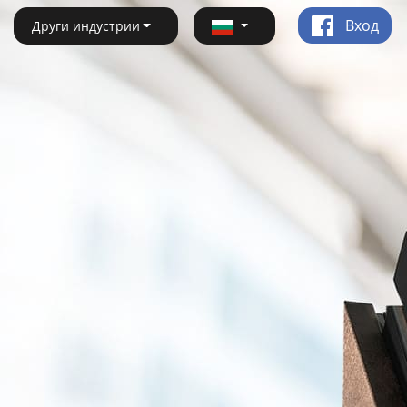
Вход
Други индустрии