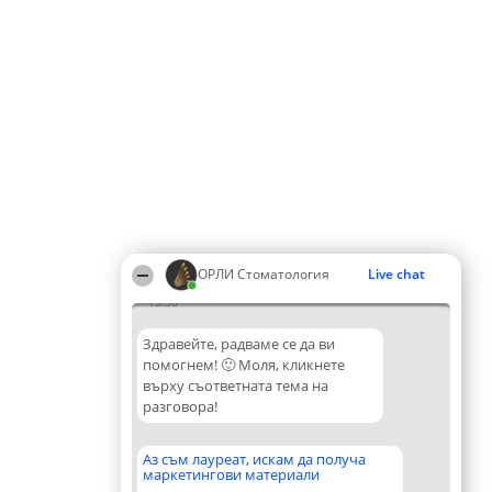
ОРЛИ Стоматология
Live chat
13:38
Здравейте, радваме се да ви
помогнем! 🙂 Моля, кликнете
върху съответната тема на
разговора!
Аз съм лауреат, искам да получа
маркетингови материали