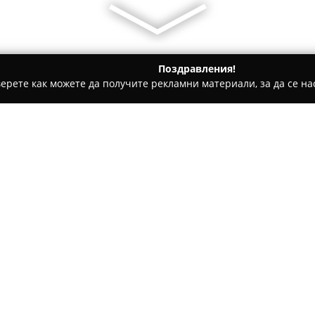
Поздравления!
ерете как можете да получите рекламни материали, за да се нас
толози, Ортодонти - София
Др Минков Стоматолог
Относно компанията:
Денталният кабинет на
Д-р 
в предоставянето на цялостн
индивидуалните потребности
опит в областта на стоматол
персонализиран подход, койт
извършваните процедури. Мо