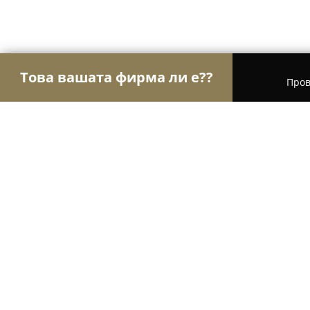
Това вашата фирма ли е??
Пров
Орли Стоматология
Дентални клиники, Стома
Др Минков Стоматолог
9
(19)
София, Sofia