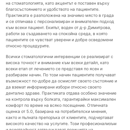
на стоматологията, като акцентът е поставен върху
благосъстоянието и удобството на пациентите.
Практиката е разположена на значимо място в града
и се отличава с персонализиран и внимателен подход
към всеки пациент. Екипът, воден от д-р Димитрова,
работи за създаването на спокойна среда, в която
пациентите се чувстват уверени и добре осведомени
относно процедурите.
Всички стоматологични интервенции се реализират с
висока точност и внимание към всеки детайл, като
всеки етап от лечението се представя по ясен и
разбираем начин. По този начин пациентите получават
възможност по-добре да осмислят своето състояние и
да вземат информирани избори относно своето
дентално здраве. Практиката отдава особено значение
на контрола върху болката, гарантирайки максимален
комфорт по време на всяко посещение. Отличната
оценка от 5.0, базирана на потребителски мнения,
както и пълната препоръка от клиентите, подчертават
високото качество на услугите. Този професионализъм
и всеотдайност затвърждават позицията на