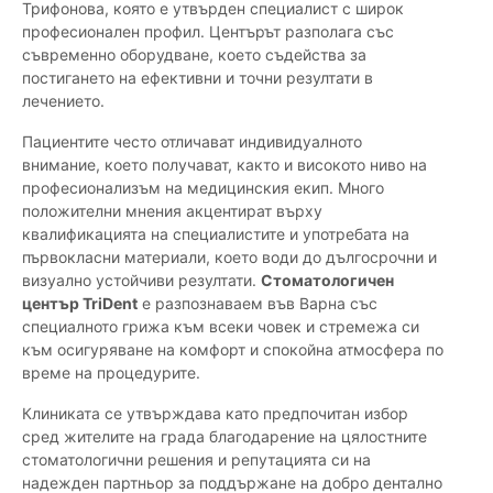
Трифонова, която е утвърден специалист с широк
професионален профил. Центърът разполага със
съвременно оборудване, което съдейства за
постигането на ефективни и точни резултати в
лечението.
Пациентите често отличават индивидуалното
внимание, което получават, както и високото ниво на
професионализъм на медицинския екип. Много
положителни мнения акцентират върху
квалификацията на специалистите и употребата на
първокласни материали, което води до дългосрочни и
визуално устойчиви резултати.
Стоматологичен
център TriDent
е разпознаваем във Варна със
специалното грижа към всеки човек и стремежа си
към осигуряване на комфорт и спокойна атмосфера по
време на процедурите.
Клиниката се утвърждава като предпочитан избор
сред жителите на града благодарение на цялостните
стоматологични решения и репутацията си на
надежден партньор за поддържане на добро дентално