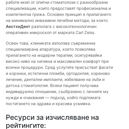
работи екип от опитни стоматолози с разнообразни
специализации, които предоставят професионална и
компетентна грижа. Основен принцип е прилагането
на минимално инвазивни лечебни методи, за което
АестхеДент
разполага с високотехнологичен
оперативен микроскоп от марката Carl Zeiss.
Освен това, клиниката използва съвременна
специализирана апаратура, което позволява
прилагането на модерни терапии, осигурявайки
високо ниво на хигиена и максимален комфорт при
всички процедури. Сред услугите присъстват фасети
и коронки, естетични пломби, ортодонтия, кореново
лечение, дентални импланти, избелване на зъби и
детска стоматология. Всеки пациент получава
индивидуално отношение, съобразено с личните му
нужди и очаквания — подход, който подпомага
постигането на здрава и красива усмивка.
Ресурси за изчисляване на
рейтингите: