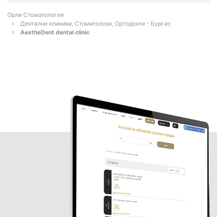
Орли Стоматология
Дентални клиники, Стоматолози, Ортодонти - Бургас
AestheDent dental clinic