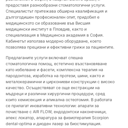
предоставя разнообразни стоматологични услуги.
Специалистът притежава обширна квалификация и
дългогодишен професионален опит, придобил е
медицинското си образование във Висшия
медицински институт в Пловдив, както и
специализация в Медицинска академия в София.
Кабинетът използва модерно оборудване, което
позволява прецизни и ефективни грижи за пациентите.
Предлаганите услуги включват спешна
стоматологична помощ, естетично възстановяване
като избелване и фасети, комплексна терапия на
пародонтоза, изработка на протези, шини, както и
металокерамични и циркониеви конструкции с високо
качество. Осъществяват се още екстракции на
мъдреци и различни хирургични процедури, сред
които хемисекция и апикална остеотомия. В работата
се прилагат иновативни технологии: апарати за
почистване с AIR FLOW, ендодонтски наконечници,
апекс локатор, апаратура за физиотерапия Scorpion
dental-optima и диоден лазер за биостимулация.