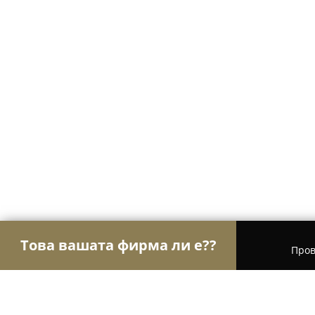
Това вашата фирма ли е??
Пров
Орли Стоматология
Дентални клиники, Стома