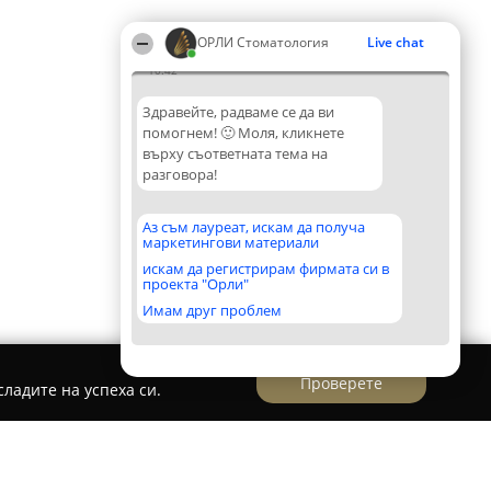
ОРЛИ Стоматология
Live chat
10:42
Здравейте, радваме се да ви
помогнем! 🙂 Моля, кликнете
върху съответната тема на
разговора!
Аз съм лауреат, искам да получа
маркетингови материали
искам да регистрирам фирмата си в
проекта "Орли"
Имам друг проблем
Проверете
ладите на успеха си.