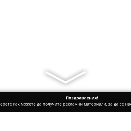
Поздравления!
ерете как можете да получите рекламни материали, за да се нас
толози, Ортодонти - Плевен
Дентално Студио - Just Smile