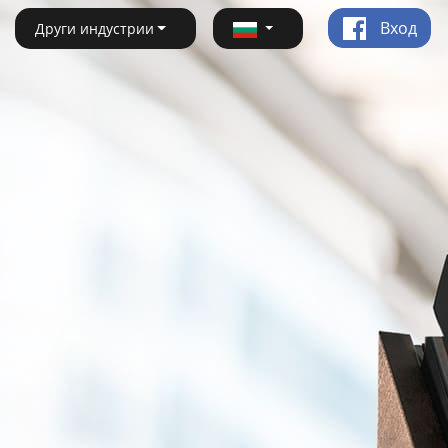
Вход
Други индустрии