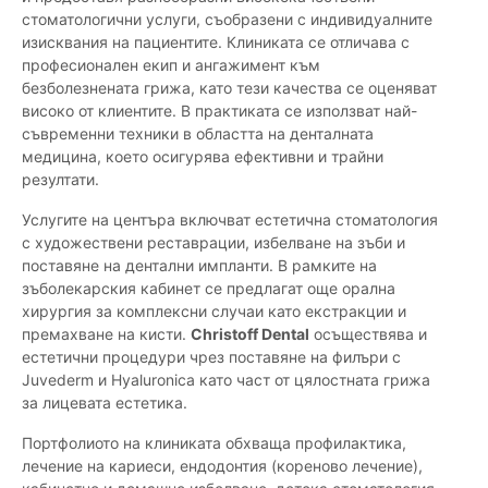
стоматологични услуги, съобразени с индивидуалните
изисквания на пациентите. Клиниката се отличава с
професионален екип и ангажимент към
безболезнената грижа, като тези качества се оценяват
високо от клиентите. В практиката се използват най-
съвременни техники в областта на денталната
медицина, което осигурява ефективни и трайни
резултати.
Услугите на центъра включват естетична стоматология
с художествени реставрации, избелване на зъби и
поставяне на дентални импланти. В рамките на
зъболекарския кабинет се предлагат още орална
хирургия за комплексни случаи като екстракции и
премахване на кисти.
Christoff Dental
осъществява и
естетични процедури чрез поставяне на филъри с
Juvederm и Hyaluronica като част от цялостната грижа
за лицевата естетика.
Портфолиото на клиниката обхваща профилактика,
лечение на кариеси, ендодонтия (кореново лечение),