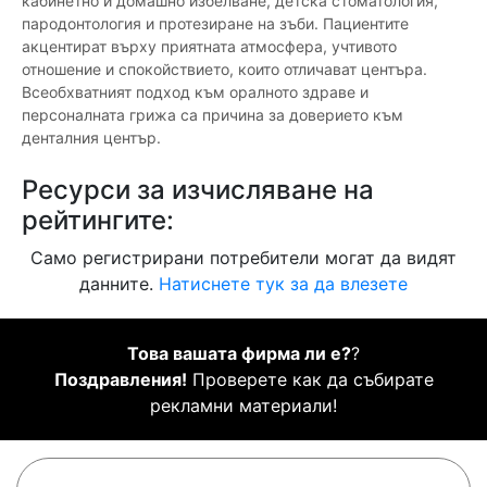
кабинетно и домашно избелване, детска стоматология,
пародонтология и протезиране на зъби. Пациентите
акцентират върху приятната атмосфера, учтивото
отношение и спокойствието, които отличават центъра.
Всеобхватният подход към оралното здраве и
персоналната грижа са причина за доверието към
денталния център.
Ресурси за изчисляване на
рейтингите:
Само регистрирани потребители могат да видят
данните.
Натиснете тук за да влезете
Това вашата фирма ли е?
?
Поздравления!
Проверете как да събирате
рекламни материали!