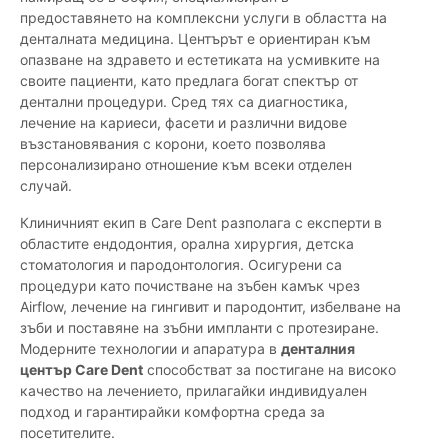
предоставянето на комплексни услуги в областта на
денталната медицина. Центърът е ориентиран към
опазване на здравето и естетиката на усмивките на
своите пациенти, като предлага богат спектър от
дентални процедури. Сред тях са диагностика,
лечение на кариеси, фасети и различни видове
възстановявания с корони, което позволява
персонализирано отношение към всеки отделен
случай.
Клиничният екип в Care Dent разполага с експерти в
областите ендодонтия, орална хирургия, детска
стоматология и пародонтология. Осигурени са
процедури като почистване на зъбен камък чрез
Airflow, лечение на гингивит и пародонтит, избелване на
зъби и поставяне на зъбни импланти с протезиране.
Модерните технологии и апаратура в
денталния
център Care Dent
способстват за постигане на високо
качество на лечението, прилагайки индивидуален
подход и гарантирайки комфортна среда за
посетителите.