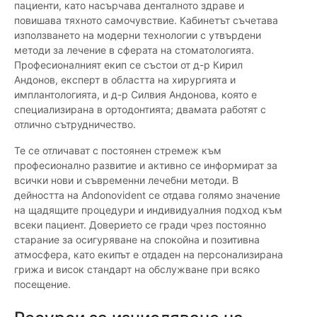
пациенти, като насърчава денталното здраве и
повишава тяхното самочувствие. Кабинетът съчетава
използването на модерни технологии с утвърдени
методи за лечение в сферата на стоматологията.
Професионалният екип се състои от д-р Кирил
Андонов, експерт в областта на хирургията и
имплантологията, и д-р Силвия Андонова, която е
специализирана в ортодонтията; двамата работят с
отлично сътрудничество.
Те се отличават с постоянен стремеж към
професионално развитие и активно се информират за
всички нови и съвременни лечебни методи. В
дейността на Andonovident се отдава голямо значение
на щадящите процедури и индивидуалния подход към
всеки пациент. Доверието се гради чрез постоянно
старание за осигуряване на спокойна и позитивна
атмосфера, като екипът е отдаден на персонализирана
грижа и висок стандарт на обслужване при всяко
посещение.