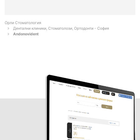
Орли Стоматология
Дентални клиники, Стоматолози, Ортодонти - София
Andonovident