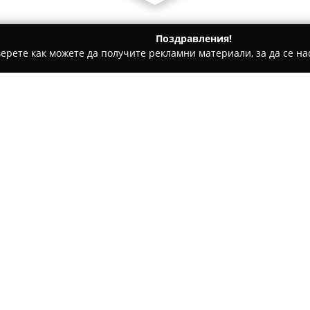
Поздравления!
ерете как можете да получите рекламни материали, за да се нас
толози, Ортодонти - София
Зъболекар Колчагов
Относно компанията:
В София,
Зъболекар Колчаго
стоматологични услуги, изпо
подход към всеки пациент. Пр
след дипломирането на дента
университет – София. Стомат
стоматология, протетика, енд
имплантология.
В работата си прилага съвре