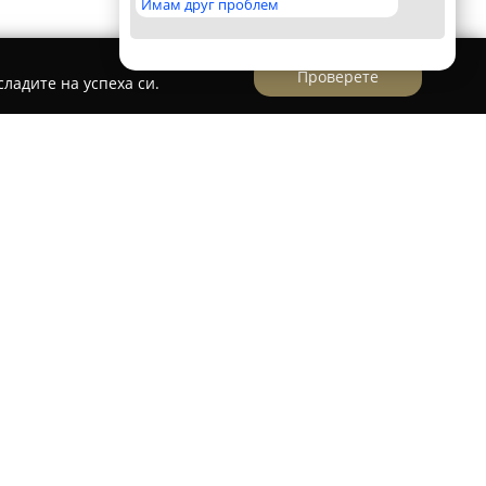
Имам друг проблем
Проверете
ладите на успеха си.
в
осъществява широка гама от
лзвайки модерни техники и индивидуален
актиката е с над десетгодишен опит, започнат
лен лекар през 2014 г. в Медицински
ологът е специализиран в естетична
одонтия, орална хирургия, както и
менни и иновативни методи, сред които се