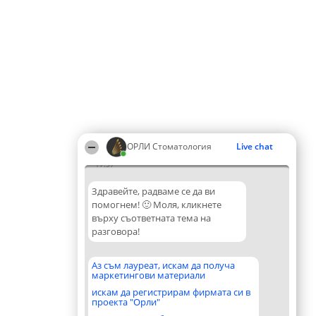
ОРЛИ Стоматология
Live chat
17:57
Здравейте, радваме се да ви
помогнем! 🙂 Моля, кликнете
върху съответната тема на
разговора!
Аз съм лауреат, искам да получа
маркетингови материали
искам да регистрирам фирмата си в
проекта "Орли"