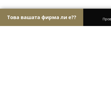
Това вашата фирма ли е??
Пров
Орли Стоматология
Дентални клиники, Стома
Зъболекар Колчагов
9.6
(30)
София, Sofia
Покажи телефонния номер