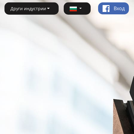
Вход
Други индустрии