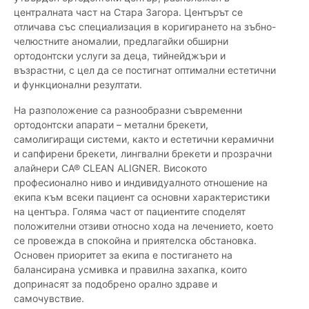
централната част на Стара Загора. Центърът се
отличава със специализация в коригирането на зъбно-
челюстните аномалии, предлагайки обширни
ортодонтски услуги за деца, тийнейджъри и
възрастни, с цел да се постигнат оптимални естетични
и функционални резултати.
На разположение са разнообразни съвременни
ортодонтски апарати – метални брекети,
самолигиращи системи, както и естетични керамични
и сапфирени брекети, лингвални брекети и прозрачни
алайнери CA® CLEAN ALIGNER. Високото
професионално ниво и индивидуалното отношение на
екипа към всеки пациент са основни характеристики
на центъра. Голяма част от пациентите споделят
положителни отзиви относно хода на лечението, което
се провежда в спокойна и приятелска обстановка.
Основен приоритет за екипа е постигането на
балансирана усмивка и правилна захапка, които
допринасят за подобрено орално здраве и
самочувствие.