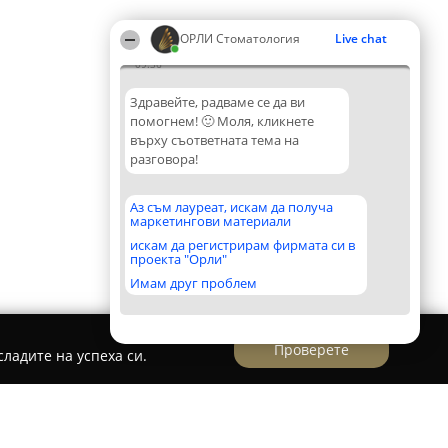
ОРЛИ Стоматология
Live chat
09:36
Здравейте, радваме се да ви
помогнем! 🙂 Моля, кликнете
върху съответната тема на
разговора!
Аз съм лауреат, искам да получа
маркетингови материали
искам да регистрирам фирмата си в
проекта "Орли"
Имам друг проблем
Проверете
ладите на успеха си.