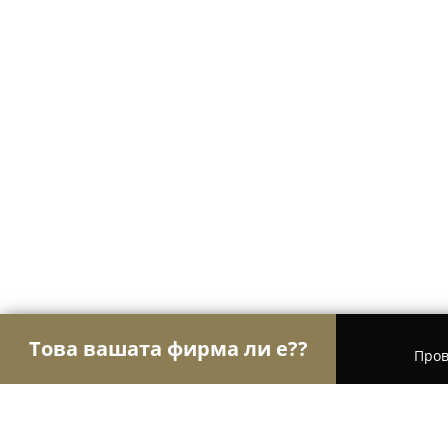
Това вашата фирма ли е??
Пров
Орли Стоматология
Дентални клиники, Стома