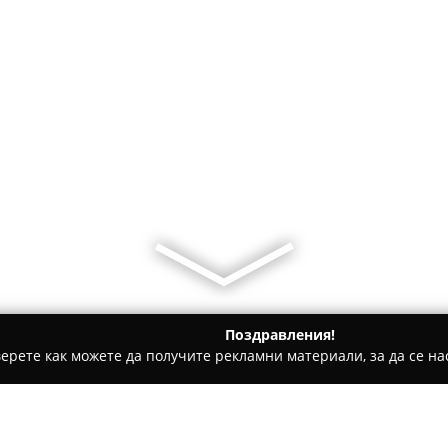
Поздравления!
ерете как можете да получите рекламни материали, за да се нас
толози, Ортодонти - София
Драма - д-р Маргарита Петрова