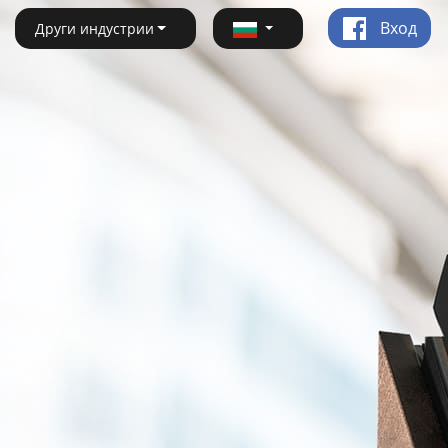
Вход
Други индустрии