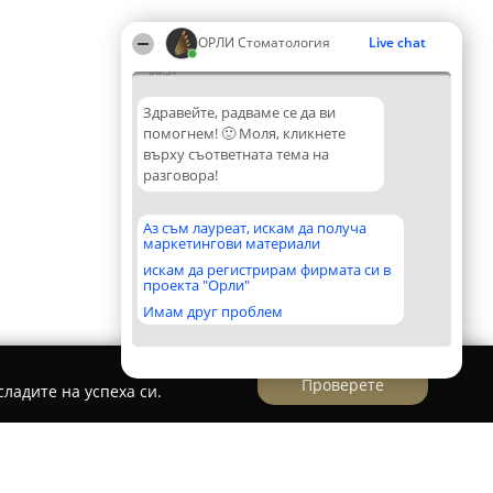
ОРЛИ Стоматология
Live chat
06:37
Здравейте, радваме се да ви
помогнем! 🙂 Моля, кликнете
върху съответната тема на
разговора!
Аз съм лауреат, искам да получа
маркетингови материали
искам да регистрирам фирмата си в
проекта "Орли"
Имам друг проблем
Проверете
ладите на успеха си.