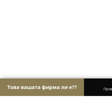
Това вашата фирма ли е??
Пров
Орли Стоматология
Дентални клиники, Стома