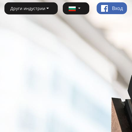
Вход
Други индустрии