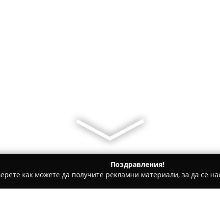
Поздравления!
ерете как можете да получите рекламни материали, за да се нас
толози, Ортодонти - Ловеч
Д-р Петя Славова