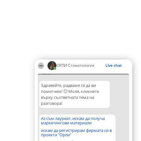
ОРЛИ Стоматология
Live chat
08:25
Здравейте, радваме се да ви
помогнем! 🙂 Моля, кликнете
върху съответната тема на
разговора!
Аз съм лауреат, искам да получа
маркетингови материали
искам да регистрирам фирмата си в
проекта "Орли"