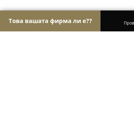
Това вашата фирма ли е??
Пров
Орли Стоматология
Дентални клиники, Стома
D-r Kapitanovа
9.2
(22)
Гоце Делчев, ул. Драма 1