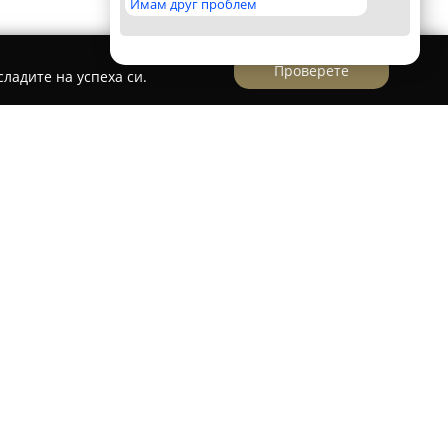
Имам друг проблем
Проверете
ладите на успеха си.
-р Капитанова
се намира в град Гоце Делчев
зиран в предлагането на качествени дентални
и кабинет е да подпомага пациентите в
на здрава и красива усмивка, която има
ъстояние, увереност и житейски успех.
зпитани и съвременни технологии и методи,
 и ефективност на лечението.
дуалното отношение са водещи принципи,