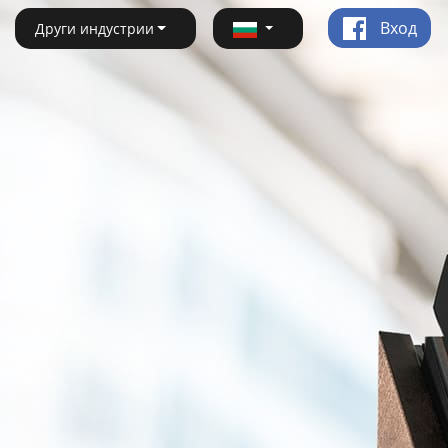
Вход
Други индустрии