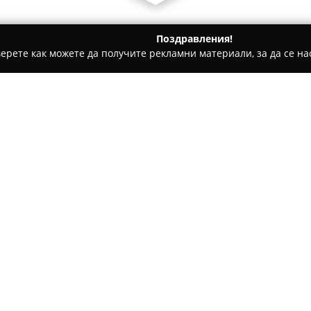
Поздравления!
ерете как можете да получите рекламни материали, за да се нас
толози, Ортодонти - Гоце Делчев
D-r Kapitanovа
Относно компанията:
Стоматологичният кабинет
Д
на ул. Драма 1 и е специали
услуги. Основната цел на тоз
поддържането и постигането 
Покажи повече >>
принос към общото им благос
В практиката се използват и
които осигуряват безопасност
Професионализмът и индиви