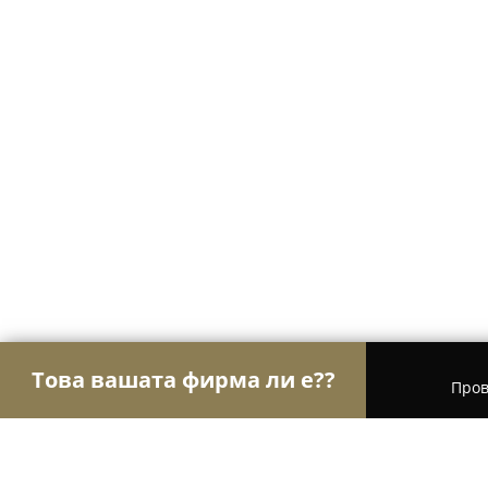
Това вашата фирма ли е??
Пров
Орли Стоматология
Дентални клиники, Стома