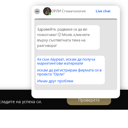
ОРЛИ Стоматология
Live chat
20:25
Здравейте, радваме се да ви
помогнем! 🙂 Моля, кликнете
върху съответната тема на
разговора!
Аз съм лауреат, искам да получа
маркетингови материали
искам да регистрирам фирмата си в
проекта "Орли"
Имам друг проблем
Проверете
ладите на успеха си.
КОВ