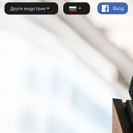
Вход
Други индустрии