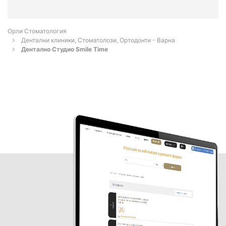
Орли Стоматология
Дентални клиники, Стоматолози, Ортодонти - Варна
Дентално Студио Smile Time