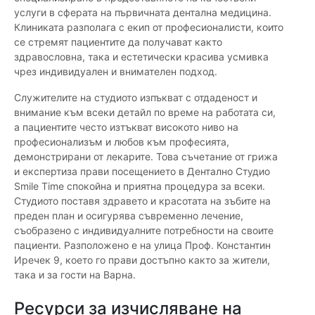
услуги в сферата на първичната дентална медицина.
Клиниката разполага с екип от професионалисти, които
се стремят пациентите да получават както
здравословна, така и естетически красива усмивка
чрез индивидуален и внимателен подход.
Служителите на студиото изпъкват с отдаденост и
внимание към всеки детайл по време на работата си,
а пациентите често изтъкват високото ниво на
професионализъм и любов към професията,
демонстрирани от лекарите. Това съчетание от грижа
и експертиза прави посещението в Дентално Студио
Smile Time спокойна и приятна процедура за всеки.
Студиото поставя здравето и красотата на зъбите на
преден план и осигурява съвременно лечение,
съобразено с индивидуалните потребности на своите
пациенти. Разположено е на улица Проф. Константин
Иречек 9, което го прави достъпно както за жители,
така и за гости на Варна.
Ресурси за изчисляване на