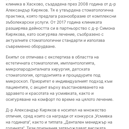
клиника в Хасково, създадена през 2008 година от д-р
Александър Киряков. Тя е утвърдена стоматологична
практика, която предлага разнообразие от комплексни
зъболекарски услуги. От 2017 година клиниката
разширява дейността си в партньорство с д-р Симона
Кирякова, като осигурява лечение, съобразено с
актуалните стоматологични стандарти и използва
съвременно оборудване.
Екипът се отличава с експертиза в областта на
естетичната стоматология, имплантологията,
микропародонталната хирургия, детската
стоматология, ортодонтията и процедурите под
микроскоп. Приоритет е индивидуалният подход към
пациентите, с акцент върху възстановяването на
здравето и красотата на усмивката, както и
осигуряване на комфорт по време на цялото лечение.
Д-р Александър Киряков е носител на множество
отличия, сред които са награди от конкурса „Усмивка
на годината“, както и титлата „Дентален мениджър на
годината“. Тези признания затвърждават високата