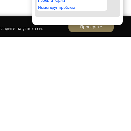
проекта "Орли"
Имам друг проблем
Проверете
ладите на успеха си.
матологична практика, разположена в София, в
която се фокусира върху създаването на здрави
смивки. Под ръководството на д-р Мисак
вя на взаимовръзката между денталното
тояние, като се подчертава и ролята на
 увереност.
аботят с внимание към детайла, придържат се