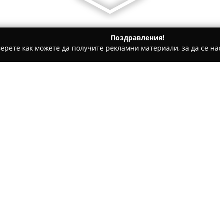
Поздравления!
ерете как можете да получите рекламни материали, за да се нас
толози, Ортодонти - София
Active Dental Practice
Относно компанията:
Актив Дентал Практис
е сто
квартал Младост 2, бл. 295, 
и естетично привлекателни у
Топчиян, приоритет се поста
Покажи повече >>
здраве и цялостното благосъс
красивата усмивка за личната
Специалистите в клиниката р