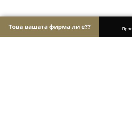
Това вашата фирма ли е??
Пров
Орли Стоматология
Дентални клиники, Стома
Active Dental Practice
9.5
(67)
София, Mladost 2,apartment building 295