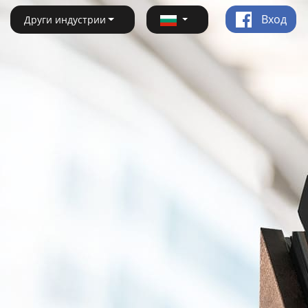
Вход
Други индустрии