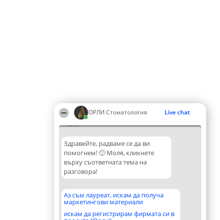
ОРЛИ Стоматология
Live chat
18:01
Здравейте, радваме се да ви
помогнем! 🙂 Моля, кликнете
върху съответната тема на
разговора!
Аз съм лауреат, искам да получа
маркетингови материали
искам да регистрирам фирмата си в