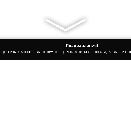
Поздравления!
ерете как можете да получите рекламни материали, за да се нас
толози, Ортодонти - София
Impression Dent - Dr. Byalev
Относно компанията:
Денталният център
Impressi
кабинет по стоматология, къд
функционалността и оралното
клиниката има повече от дес