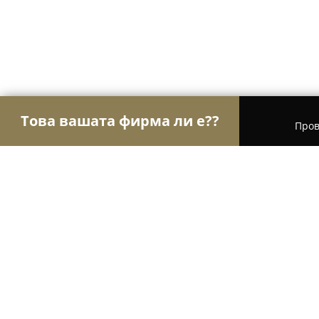
Това вашата фирма ли е??
Пров
Орли Стоматология
Дентални клиники, Стома
Impression Dent - Dr. Byalev