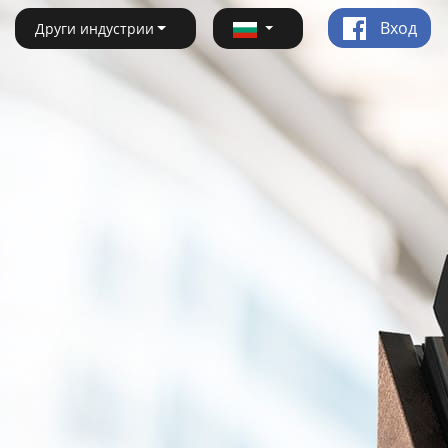
Вход
Други индустрии