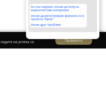
Аз съм лауреат, искам да получа
маркетингови материали
искам да регистрирам фирмата си в
проекта "Орли"
Имам друг проблем
Проверете
ладите на успеха си.
on Dent
в София представлява специализиран
ето фокусът е върху естетиката,
 здраве. Oснован от д-р Ибрахим Бялев,
етгодишен опит в денталната естетика и се