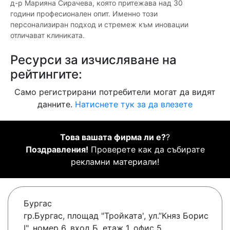
д-р Марияна Сирачева, която притежава над 30
години професионален опит. Именно този
персонализиран подход и стремеж към иновации
отличават клиниката.
Ресурси за изчисляване на
рейтингите:
Само регистрирани потребители могат да видят
данните.
Натиснете тук за да влезете
Това вашата фирма ли е?
?
Поздравления!
Проверете как да събирате
рекламни материали!
Бургас
гр.Бургас, площад "Тройката', ул.”Княз Борис
I", номер 6, вход Б, етаж 1, офис 5