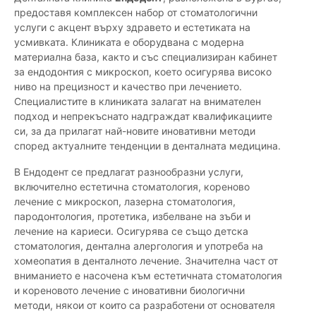
предоставя комплексен набор от стоматологични
услуги с акцент върху здравето и естетиката на
усмивката. Клиниката е оборудвана с модерна
материална база, както и със специализиран кабинет
за ендодонтия с микроскоп, което осигурява високо
ниво на прецизност и качество при лечението.
Специалистите в клиниката залагат на внимателен
подход и непрекъснато надграждат квалификациите
си, за да прилагат най-новите иновативни методи
според актуалните тенденции в денталната медицина.
В Ендодент се предлагат разнообразни услуги,
включително естетична стоматология, кореново
лечение с микроскоп, лазерна стоматология,
пародонтология, протетика, избелване на зъби и
лечение на кариеси. Осигурява се също детска
стоматология, дентална алергология и употреба на
хомеопатия в денталното лечение. Значителна част от
вниманието е насочена към естетичната стоматология
и кореновото лечение с иновативни биологични
методи, някои от които са разработени от основателя