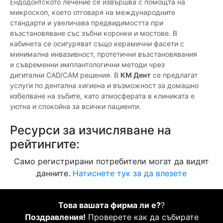
Ендодонтското лечение се извършва с помощта на
микроскоп, което отговаря на международните
стандарти и увеличава предвидимостта при
възстановяване със зъбни коронки и мостове. В
кабинета се осигуряват също керамични фасети с
минимална инвазивност, протетични възстановявания
и съвременни имплантологични методи чрез
дигитални CAD/CAM решения. В
КМ Дент
се предлагат
услуги по дентална хигиена и възможност за домашно
избелване на зъбите, като атмосферата в клиниката е
уютна и спокойна за всички пациенти.
Ресурси за изчисляване на
рейтингите:
Само регистрирани потребители могат да видят
данните.
Натиснете тук за да влезете
Това вашата фирма ли е?
?
Поздравления!
Проверете как да събирате