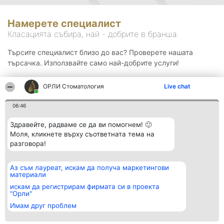
Намерете специалист
Класацията събира, най - добрите в бранша.
Търсите специалист близо до вас? Проверете нашата
търсачка. Използвайте само най-добрите услуги!
ОРЛИ Стоматология
Live chat
Търсене
06:46
Здравейте, радваме се да ви помогнем! 🙂
Моля, кликнете върху съответната тема на
разговора!
Аз съм лауреат, искам да получа маркетингови
Организатор на
Класация
Контакти
материали
класиране
Победители
Контакти
Beautiful Company S.R.L.
Списък на
искам да регистрирам фирмата си в проекта
BulevardulAleea Timișul De
всички
"Орли"
Sus Nr. 2, Bl. A30, Sc. A, Et.
победители
Имам друг проблем
4, Ap. 13
Правила
București 53-238
Статут/Устав
CUI 36737675
Политика за