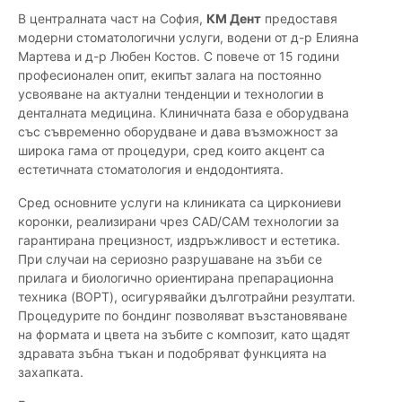
В централната част на София,
КМ Дент
предоставя
модерни стоматологични услуги, водени от д-р Елияна
Мартева и д-р Любен Костов. С повече от 15 години
професионален опит, екипът залага на постоянно
усвояване на актуални тенденции и технологии в
денталната медицина. Клиничната база е оборудвана
със съвременно оборудване и дава възможност за
широка гама от процедури, сред които акцент са
естетичната стоматология и ендодонтията.
Сред основните услуги на клиниката са циркониеви
коронки, реализирани чрез CAD/CAM технологии за
гарантирана прецизност, издръжливост и естетика.
При случаи на сериозно разрушаване на зъби се
прилага и биологично ориентирана препарационна
техника (BOPT), осигурявайки дълготрайни резултати.
Процедурите по бондинг позволяват възстановяване
на формата и цвета на зъбите с композит, като щадят
здравата зъбна тъкан и подобряват функцията на
захапката.