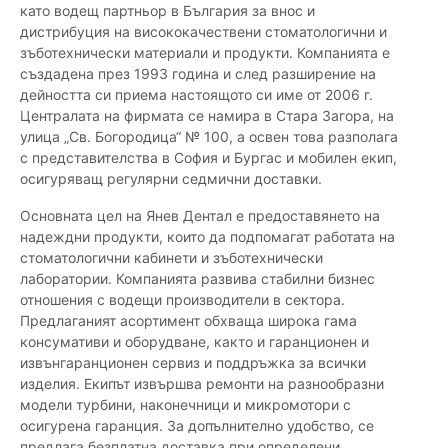
като водещ партньор в България за внос и
дистрибуция на висококачествени стоматологични и
зъботехнически материали и продукти. Компанията е
създадена през 1993 година и след разширение на
дейността си приема настоящото си име от 2006 г.
Централата на фирмата се намира в Стара Загора, на
улица „Св. Богородица“ № 100, а освен това разполага
с представителства в София и Бургас и мобилен екип,
осигуряващ регулярни седмични доставки.
Основната цел на Янев Дентал е предоставянето на
надеждни продукти, които да подпомагат работата на
стоматологични кабинети и зъботехнически
лаборатории. Компанията развива стабилни бизнес
отношения с водещи производители в сектора.
Предлаганият асортимент обхваща широка гама
консумативи и оборудване, както и гаранционен и
извънгаранционен сервиз и поддръжка за всички
изделия. Екипът извършва ремонти на разнообразни
модели турбини, наконечници и микромотори с
осигурена гаранция. За допълнително удобство, се
предлага безплатна доставка при определени