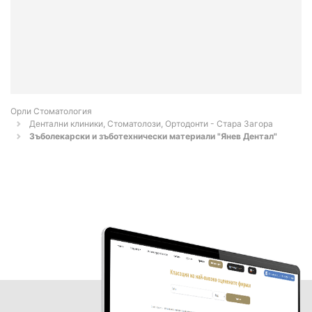
Орли Стоматология
Дентални клиники, Стоматолози, Ортодонти - Стара Загора
Зъболекарски и зъботехнически материали "Янев Дентал"