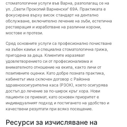
стоматологични услуги във Варна, разполагащ се на
ул. „Свети Прокопий Варненски“ 69А. Практиката е
фокусирана върху висок стандарт на дентално
обслужване, включително лечение на зъби, естетична
реставрация и изработване на различни корони,
мостове и протези.
Сред основните услуги са професионално почистване
на зъбен камък и специална стоматологична грижа,
пригодена за деца. Клиентите изразяват
удовлетворението си от професионализма и
внимателното отношение на екипа, както личи от
позитивните оценки. Като добре позната практика,
кабинетът има сключен договор с Районна
здравноосигурителна каса (РЗОК), което осигурява
достъп до лечение за по-широк кръг хора. Нови
пациенти се приемат, като основен приоритет е
индивидуалният подход и постигането на удобство и
качествени резултати при всяко посещение.
Ресурси за изчисляване на