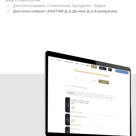
Орли Стоматология
Дентални клиники, Стоматолози, Ортодонти - Варна
Дентален кабинет АНАТОМ Д-р Дечева Д-р Куюмджиев