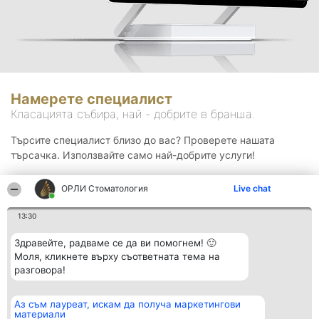
Намерете специалист
Класацията събира, най - добрите в бранша.
Търсите специалист близо до вас? Проверете нашата
търсачка. Използвайте само най-добрите услуги!
ОРЛИ Стоматология
Live chat
Търсене
13:30
Здравейте, радваме се да ви помогнем! 🙂
Моля, кликнете върху съответната тема на
разговора!
Аз съм лауреат, искам да получа маркетингови
Организатор на
Класация
Контакти
материали
класиране
Победители
Контакти