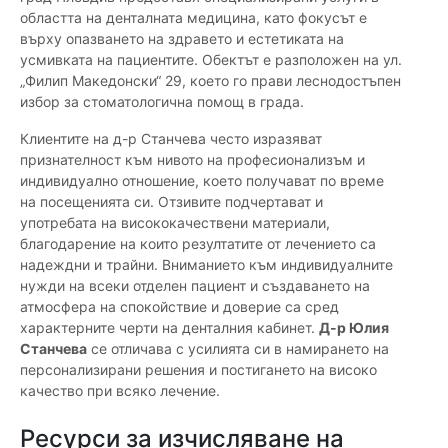
областта на денталната медицина, като фокусът е
върху опазването на здравето и естетиката на
усмивката на пациентите. Обектът е разположен на ул.
„Филип Македонски“ 29, което го прави леснодостъпен
избор за стоматологична помощ в града.
Клиентите на д-р Станчева често изразяват
признателност към нивото на професионализъм и
индивидуално отношение, което получават по време
на посещенията си. Отзивите подчертават и
употребата на висококачествени материали,
благодарение на които резултатите от лечението са
надеждни и трайни. Вниманието към индивидуалните
нужди на всеки отделен пациент и създаването на
атмосфера на спокойствие и доверие са сред
характерните черти на денталния кабинет.
Д-р Юлия
Станчева
се отличава с усилията си в намирането на
персонализирани решения и постигането на високо
качество при всяко лечение.
Ресурси за изчисляване на