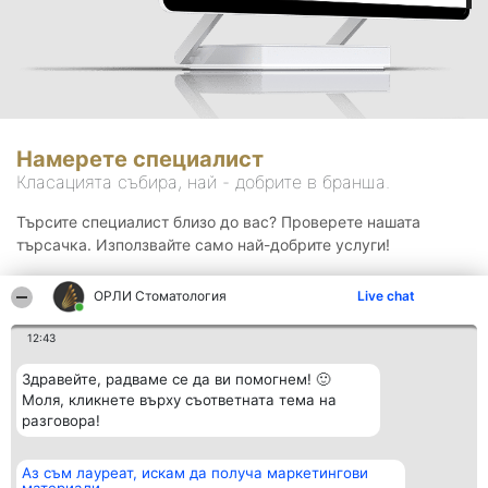
Намерете специалист
Класацията събира, най - добрите в бранша.
Търсите специалист близо до вас? Проверете нашата
търсачка. Използвайте само най-добрите услуги!
ОРЛИ Стоматология
Live chat
Търсене
12:43
Здравейте, радваме се да ви помогнем! 🙂
Моля, кликнете върху съответната тема на
разговора!
Аз съм лауреат, искам да получа маркетингови
Организатор на
Класация
Контакти