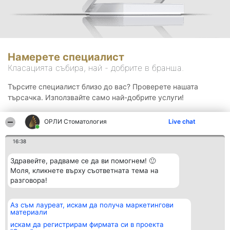
Намерете специалист
Класацията събира, най - добрите в бранша.
Търсите специалист близо до вас? Проверете нашата
търсачка. Използвайте само най-добрите услуги!
ОРЛИ Стоматология
Live chat
Търсене
16:38
Здравейте, радваме се да ви помогнем! 🙂
Моля, кликнете върху съответната тема на
разговора!
Аз съм лауреат, искам да получа маркетингови
Организатор на
Класация
Контакти
материали
класиране
Победители
Контакти
Beautiful Company S.R.L.
Списък на
искам да регистрирам фирмата си в проекта
BulevardulAleea Timișul De
всички