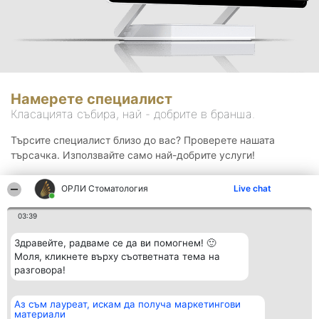
Намерете специалист
Класацията събира, най - добрите в бранша.
Търсите специалист близо до вас? Проверете нашата
търсачка. Използвайте само най-добрите услуги!
ОРЛИ Стоматология
Live chat
Търсене
03:39
Здравейте, радваме се да ви помогнем! 🙂
Моля, кликнете върху съответната тема на
разговора!
Аз съм лауреат, искам да получа маркетингови
Организатор на
Класация
Контакти
материали
класиране
Победители
Контакти