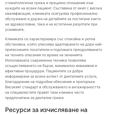
стоматологична грижа и прецизно отношение към
нуждите на всеки пациент. Съставена от екип с висока
квалификация, клиниката осигурява професионално
обслужване и държи на детайлите за постигане както
на здравословни, така и на естетични резултати при
усмивките.
Клиниката се характеризира със спокойна и уютна
обстановка, която улеснява адаптирането на дори най-
притеснените посетители и подпомага преодоляването
на техните опасения по време на леченията.
Използваната съвременна техника позволява
осъществяването на бързи, минимално инвазивни и
ефективни процедури. Пациентите са добре
информирани за всеки аспект от денталните услуги,
благодарение на подробни обяснения и препоръки.
Високият стандарт в обслужването и ангажираността
на специалистите правят тази клиника често
предпочитана за дентални грижи.
Ресурси за изчисляване на