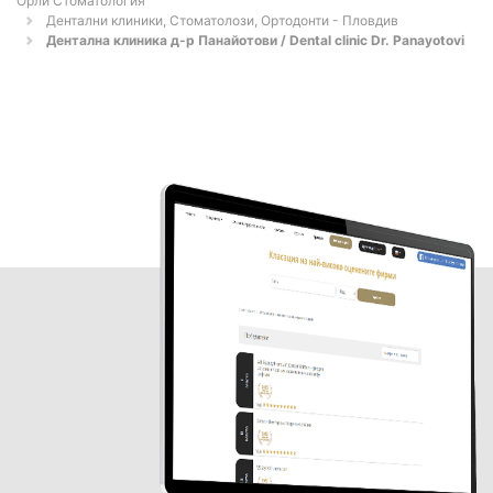
Орли Стоматология
Дентални клиники, Стоматолози, Ортодонти - Пловдив
Дентална клиника д-р Панайотови / Dental clinic Dr. Panayotovi