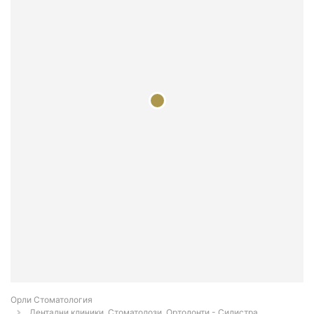
Орли Стоматология
Дентални клиники, Стоматолози, Ортодонти - Силистра