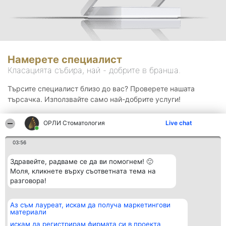
Намерете специалист
Класацията събира, най - добрите в бранша.
Търсите специалист близо до вас? Проверете нашата
търсачка. Използвайте само най-добрите услуги!
ОРЛИ Стоматология
Live chat
Търсене
03:56
Здравейте, радваме се да ви помогнем! 🙂
Моля, кликнете върху съответната тема на
разговора!
Аз съм лауреат, искам да получа маркетингови
Организатор на
Класация
Контакти
материали
класиране
Победители
Контакти
Beautiful Company S.R.L.
Списък на
искам да регистрирам фирмата си в проекта