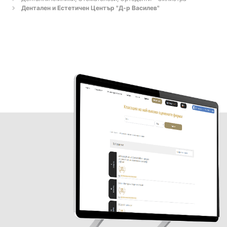
Дентален и Естетичен Център "Д-р Василев"