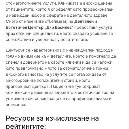
стоматологичните услуги. Клиниката е високо ценена
от пациентите, които я определят като професионален
и надежден избор в сферата на денталното здраве.
Много от клиентите отбелязват, че
Дентален и
Естетичен Център „Д-р Василев“
предоставя услуги
чрез отлични специалисти, което създава усещане за
спокойствие и увереност у посетителите.
Центърът се характеризира с индивидуален подход и
голямо внимание към детайлите, което е помогнало да
спечели доверието на своите клиенти и да се наложи
като предпочитано място за стоматологична грижа.
Високото качество на услугите се потвърждава от
многобройните положителни отзиви, които
препоръчват центъра. Пациентите тук откриват
комплексни решения за здравето и естетичния вид на
усмивката си, основаващи се на професионализъм и
внимание.
Ресурси за изчисляване на
рейтингите: