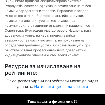
В клиниката прилагат специализирана система
Prophylaxis Master за ефективно почистване на зъбен
камък и пародонтални терапии. Персоналът владее
множество езици—български, английски, руски,
немски, испански и турски, което улеснява
комуникацията с пациенти от различни националности.
Освен това, Бургасдент има договор с Националната
здравноосигурителна каса, предоставяйки
възможност за частично или пълно покриване на
определени дентални услуги. Основни принципи при
работата остават професионализмът, доверието и
индивидуалното отношение към всеки клиент.
Ресурси за изчисляване на
рейтингите:
Само регистрирани потребители могат да видят
данните.
Натиснете тук за да влезете
Това вашата фирма ли е?
?