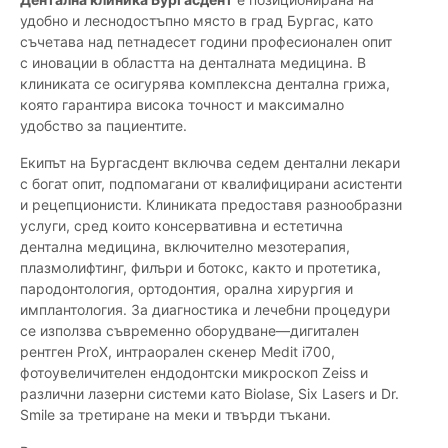
удобно и леснодостъпно място в град Бургас, като
съчетава над петнадесет години професионален опит
с иновации в областта на денталната медицина. В
клиниката се осигурява комплексна дентална грижа,
която гарантира висока точност и максимално
удобство за пациентите.
Екипът на Бургасдент включва седем дентални лекари
с богат опит, подпомагани от квалифицирани асистенти
и рецепционисти. Клиниката предоставя разнообразни
услуги, сред които консервативна и естетична
дентална медицина, включително мезотерапия,
плазмолифтинг, филъри и ботокс, както и протетика,
пародонтология, ортодонтия, орална хирургия и
имплантология. За диагностика и лечебни процедури
се използва съвременно оборудване—дигитален
рентген ProX, интраорален скенер Medit i700,
фотоувеличителен ендодонтски микроскоп Zeiss и
различни лазерни системи като Biolase, Six Lasers и Dr.
Smile за третиране на меки и твърди тъкани.