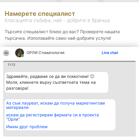
Намерете специалист
Класацията събира, най - добрите в бранша.
Търсите специалист близо до вас? Проверете нашата
търсачка. Използвайте само най-добрите услуги!
ОРЛИ Стоматология
Live chat
Търсене
11:12
Здравейте, радваме се да ви помогнем! 🙂
Моля, кликнете върху съответната тема на
разговора!
Аз съм лауреат, искам да получа маркетингови
Организатор на
Класация
Контакти
материали
класиране
Победители
Контакти
Beautiful Company S.R.L.
Списък на
искам да регистрирам фирмата си в проекта
BulevardulAleea Timișul De
всички
"Орли"
Sus Nr. 2, Bl. A30, Sc. A, Et.
победители
Имам друг проблем
4, Ap. 13
Правила
București 53-238
Статут/Устав
CUI 36737675
Политика за