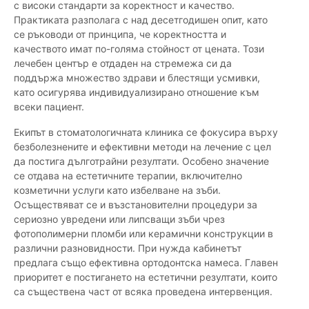
с високи стандарти за коректност и качество.
Практиката разполага с над десетгодишен опит, като
се ръководи от принципа, че коректността и
качеството имат по-голяма стойност от цената. Този
лечебен център е отдаден на стремежа си да
поддържа множество здрави и блестящи усмивки,
като осигурява индивидуализирано отношение към
всеки пациент.
Екипът в стоматологичната клиника се фокусира върху
безболезнените и ефективни методи на лечение с цел
да постига дълготрайни резултати. Особено значение
се отдава на естетичните терапии, включително
козметични услуги като избелване на зъби.
Осъществяват се и възстановителни процедури за
сериозно увредени или липсващи зъби чрез
фотополимерни пломби или керамични конструкции в
различни разновидности. При нужда кабинетът
предлага също ефективна ортодонтска намеса. Главен
приоритет е постигането на естетични резултати, които
са съществена част от всяка проведена интервенция.