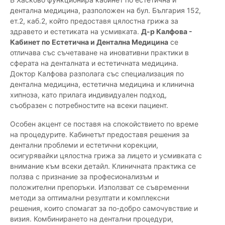
дентална медицина, разположен на бул. България 152,
ет.2, каб.2, който предоставя цялостна грижа за
здравето и естетиката на усмивката.
Д-р Калфова -
Кабинет по Естетична и Дентална Медицина
се
отличава със съчетаване на иновативни практики в
сферата на денталната и естетичната медицина.
Доктор Калфова разполага със специализация по
дентална медицина, естетична медицина и клинична
хипноза, като прилага индивидуален подход,
съобразен с потребностите на всеки пациент.
Особен акцент се поставя на спокойствието по време
на процедурите. Кабинетът предоставя решения за
дентални проблеми и естетични корекции,
осигурявайки цялостна грижа за лицето и усмивката с
внимание към всеки детайл. Клиничната практика се
ползва с признание за професионализъм и
положителни препоръки. Използват се съвременни
методи за оптимални резултати и комплексни
решения, които спомагат за по-добро самочувствие и
визия. Комбинирането на дентални процедури,