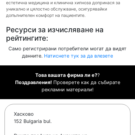
естетична медицина и клинична хипноза допринася за
уникално и цялостно обслужване, осигурявайки
допълнителен комфорт на пациентите.
Ресурси за изчисляване на
рейтингите:
Само регистрирани потребители могат да видят
данните.
Натиснете тук за да влезете
Това вашата фирма ли е?
?
Поздравления!
Проверете как да събирате
рекламни материали!
Хасково
152 Bulgaria bul.