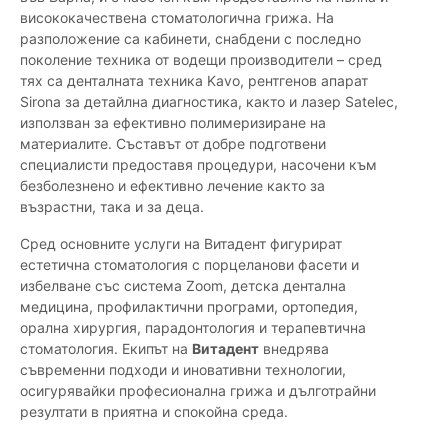
висококачествена стоматологична грижа. На
разположение са кабинети, снабдени с последно
поколение техника от водещи производители – сред
тях са денталната техника Kavo, рентгенов апарат
Sirona за детайлна диагностика, както и лазер Satelec,
използван за ефективно полимеризиране на
материалите. Съставът от добре подготвени
специалисти предоставя процедури, насочени към
безболезнено и ефективно лечение както за
възрастни, така и за деца.
Сред основните услуги на Витадент фигурират
естетична стоматология с порцеланови фасети и
избелване със система Zoom, детска дентална
медицина, профилактични програми, ортопедия,
орална хирургия, парадонтология и терапевтична
стоматология. Екипът на
Витадент
внедрява
съвременни подходи и иновативни технологии,
осигурявайки професионална грижа и дълготрайни
резултати в приятна и спокойна среда.