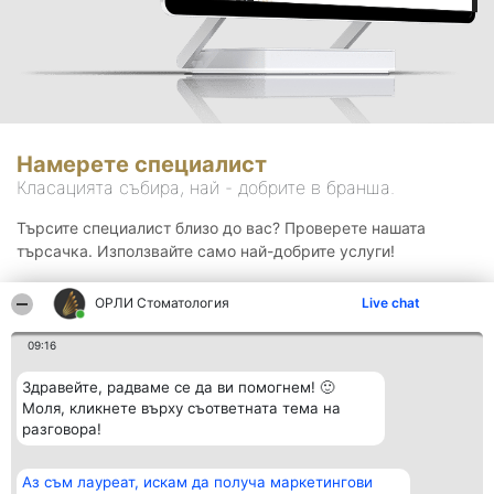
Намерете специалист
Класацията събира, най - добрите в бранша.
Търсите специалист близо до вас? Проверете нашата
търсачка. Използвайте само най-добрите услуги!
ОРЛИ Стоматология
Live chat
Търсене
09:16
Здравейте, радваме се да ви помогнем! 🙂
Моля, кликнете върху съответната тема на
разговора!
Аз съм лауреат, искам да получа маркетингови
Организатор на
Класация
Контакти