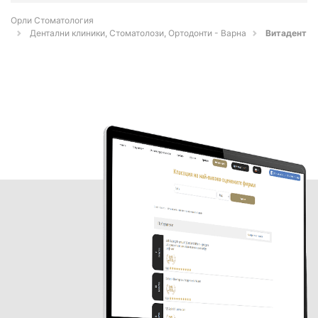
Орли Стоматология
Дентални клиники, Стоматолози, Ортодонти - Варна
Витадент