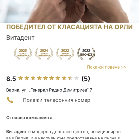
ПОБЕДИТЕЛ ОТ КЛАСАЦИЯТА НА ОРЛИ
Витадент
Покажи повече >>
8.5
(5)
Варна, ул. „Генерал Радко Димитриев“ 7
Покажи телефонния номер
Относно компанията:
Витадент
е модерен дентален център, позициониран
във Варна, и е насочен към предоставяне на пълна и