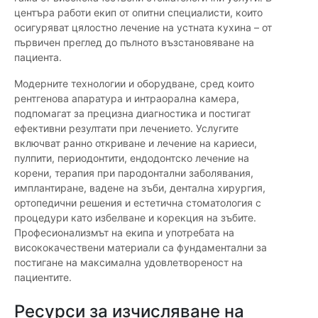
центъра работи екип от опитни специалисти, които
осигуряват цялостно лечение на устната кухина – от
първичен преглед до пълното възстановяване на
пациента.
Модерните технологии и оборудване, сред които
рентгенова апаратура и интраорална камера,
подпомагат за прецизна диагностика и постигат
ефективни резултати при лечението. Услугите
включват ранно откриване и лечение на кариеси,
пулпити, периодонтити, ендодонтско лечение на
корени, терапия при пародонтални заболявания,
имплантиране, вадене на зъби, дентална хирургия,
ортопедични решения и естетична стоматология с
процедури като избелване и корекция на зъбите.
Професионализмът на екипа и употребата на
висококачествени материали са фундаментални за
постигане на максимална удовлетвореност на
пациентите.
Ресурси за изчисляване на