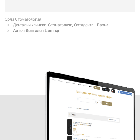
Орли Стоматология
Дентални клиники, Стоматолози, Ортодонти - Варна
Алтея Дентален Център