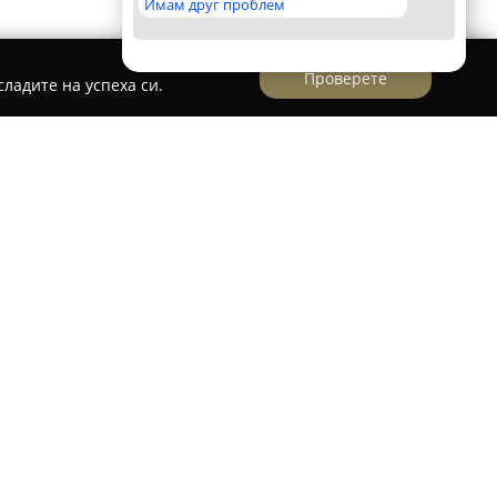
Имам друг проблем
Проверете
ладите на успеха си.
ovdiv
овдив предоставя модерни стоматологични
то и естетиката на усмивката. Тази клиника е
 ортодонтски терапии при деца и възрастни,
ения като невидимата апаратна система
е манипулации са ендодонтско лечение с
висока прецизност, орална хирургия,
дентална медицина и естетични корекции.
се отличава с индивидуален подход към всеки