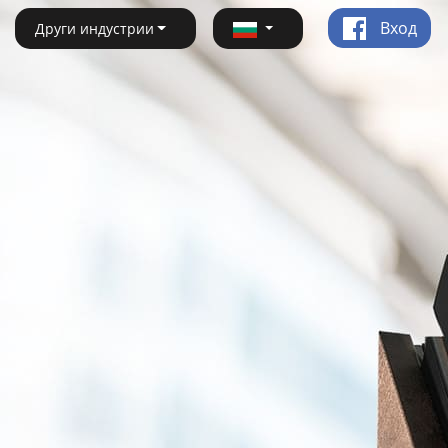
Вход
Други индустрии