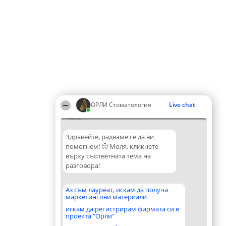
ОРЛИ Стоматология
Live chat
00:08
Здравейте, радваме се да ви
помогнем! 🙂 Моля, кликнете
върху съответната тема на
разговора!
Аз съм лауреат, искам да получа
маркетингови материали
искам да регистрирам фирмата си в
проекта "Орли"