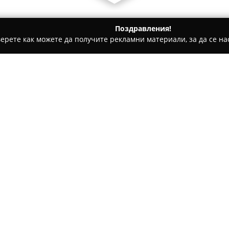
Поздравления!
ерете как можете да получите рекламни материали, за да се нас
толози, Ортодонти - Войсил
Арт Дент Пловдив / Art Dent Pl
iv
Относно компанията:
Арт Дент Пловдив
в град Пл
услуги с акцент върху здраве
специализирана в актуалните
включително иновативни реш
Invisalign. Сред предлаганит
микроскоп за осигуряване на 
пародонтология, протетична 
Екипът на Арт Дент Пловдив 