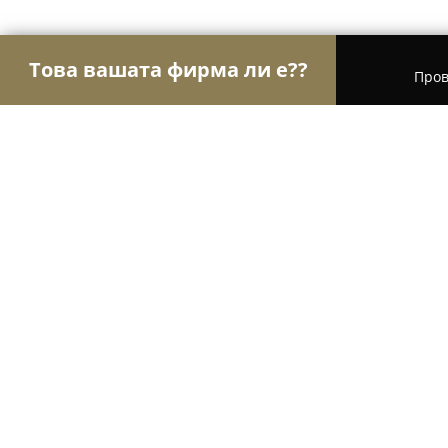
Това вашата фирма ли е??
Пров
Орли Стоматология
Дентални клиники, Стома
Арт Дент Пловдив / Art Dent Plovd
9.2
(61)
Войсил, Plovdiv
Покажи телефонния номер