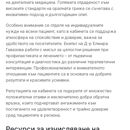
на денталната медицина. Голямата отдаденост към
високите стандарти на оралната грижа се съчетава с
иновативен подход и дългогодишен опит.
Особено внимание се отделя на индивидуалните
нужди на всеки пациент, като в кабинета се поддържа
атмосфера на спокойствие и доверие, важна за
удобството на посетителите. Екипът на Д-р Елмира
Гавазова работи с мисъл за цялостни решения при
профилактиката и лечението – от първична
консултация и диагностика до различни терапевтични
интервенции. Професионализмът и внимателното
отношение към пациентите са в основата на добрите
резултати и красивите усмивки.
Репутацията на кабинета се подкрепя от множество
положителни отзиви и изключително добра обратна
връзка, които подчертават ангажимента към
постигането на удовлетвореност и трайно доверие
сред пациентите в региона.
Ресурси за изчисляване на