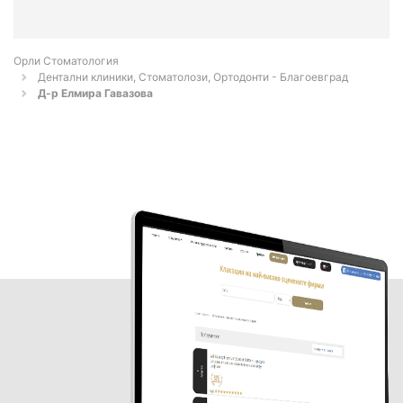
Орли Стоматология
Дентални клиники, Стоматолози, Ортодонти - Благоевград
Д-р Елмира Гавазова