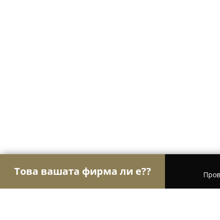
Това вашата фирма ли е??
Пров
Орли Стоматология
Дентални клиники, Стомат