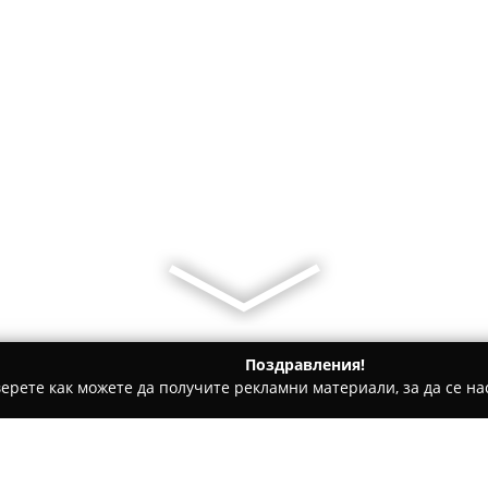
Поздравления!
ерете как можете да получите рекламни материали, за да се нас
олози, Ортодонти - Разград
Д-р Суат Сали - Smile Dent