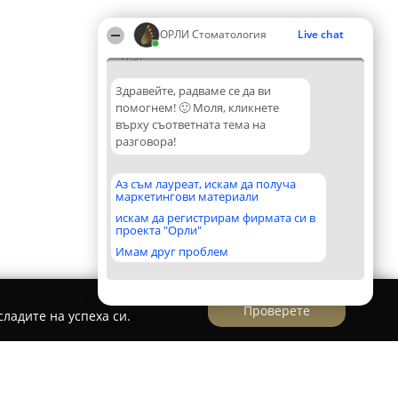
ОРЛИ Стоматология
Live chat
17:57
Здравейте, радваме се да ви
помогнем! 🙂 Моля, кликнете
върху съответната тема на
разговора!
Аз съм лауреат, искам да получа
маркетингови материали
искам да регистрирам фирмата си в
проекта "Орли"
Имам друг проблем
Проверете
ладите на успеха си.