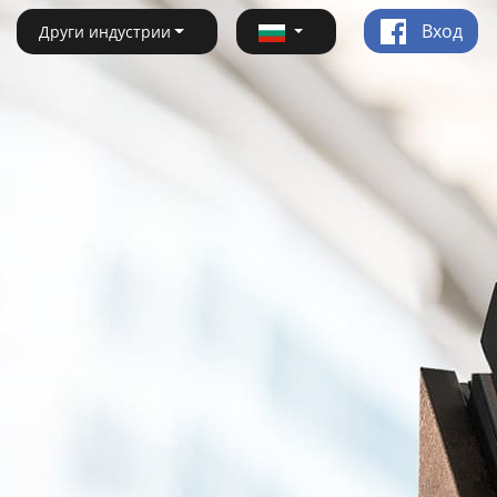
Вход
Други индустрии