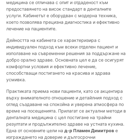
медицина се отличава с опит и отдаденост към
предоставянето на висок стандарт в денталните
услуги. Кабинетът е оборудван с модерна техника,
което позволява прецизна диагностика и ефективно
лечение на пациентите.
Дейността на кабинета се характеризира с
индивидуален подход към всеки отделен пациент и
използване на съвременни решения за поддържане на
добро орално здраве. Основната цел е да се осигурят
комфортни условия и ефективно лечение,
способстващи постигането на красива и здрава
усмивка.
Практиката приема нови пациенти, като се акцентира
върху внимателното отношение и детайлния подход с
оглед създаване на спокойна и уверена атмосфера по
време на посещенията. Прилагат се актуални методи в
денталната медицина с цел постигане на трайни
резултати и продължително здраве на устната кухина.
Една от основните цели на
д-р Пламен Димитров
е
изграждането на доверие и дългосрочни