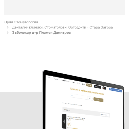
Орли Стоматология
Дентални клиники, Стоматолози, Ортодонти - Стара Загора
Зъболекар д-р Пламен Димитров