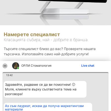
Намерете специалист
Класацията събира, най - добрите в бранша.
Търсите специалист близо до вас? Проверете нашата
търсачка. Използвайте само най-добрите услуги!
ОРЛИ Стоматология
Live chat
Търсене
13:42
Здравейте, радваме се да ви помогнем! 🙂
Моля, кликнете върху съответната тема на
разговора!
Аз съм лауреат, искам да получа маркетингови
Организатор на
Класация
Контакти
материали
класиране
Победители
Контакти