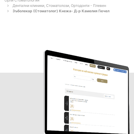
Орли Стоматология
Дентални клиники, Стоматолози, Ортодонти - Плевен
Зъболекар (Стоматолог) Кнежа- Д-р Камелия Гючел