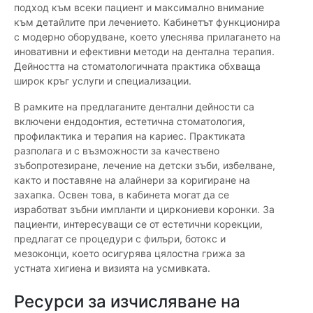
подход към всеки пациент и максимално внимание
към детайлите при лечението. Кабинетът функционира
с модерно оборудване, което улеснява прилагането на
иновативни и ефективни методи на дентална терапия.
Дейността на стоматологичната практика обхваща
широк кръг услуги и специализации.
В рамките на предлаганите дентални дейности са
включени ендодонтия, естетична стоматология,
профилактика и терапия на кариес. Практиката
разполага и с възможности за качествено
зъбопротезиране, лечение на детски зъби, избелване,
както и поставяне на алайнери за коригиране на
захапка. Освен това, в кабинета могат да се
изработват зъбни импланти и циркониеви коронки. За
пациенти, интересуващи се от естетични корекции,
предлагат се процедури с филъри, ботокс и
мезоконци, което осигурява цялостна грижа за
устната хигиена и визията на усмивката.
Ресурси за изчисляване на