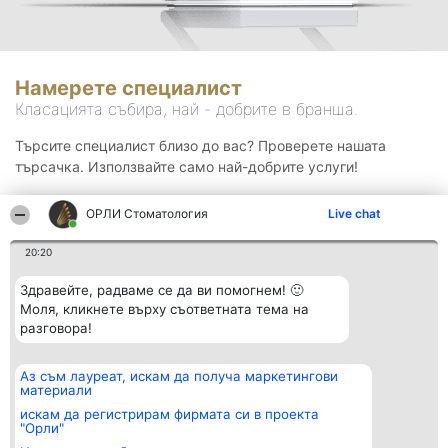
Намерете специалист
Класацията събира, най - добрите в бранша.
Търсите специалист близо до вас? Проверете нашата
търсачка. Използвайте само най-добрите услуги!
ОРЛИ Стоматология
Live chat
Търсене
20:20
Здравейте, радваме се да ви помогнем! 🙂
Моля, кликнете върху съответната тема на
разговора!
Аз съм лауреат, искам да получа маркетингови
Организатор на
Класация
Контакти
материали
класиране
Победители
Контакти
Beautiful Company S.R.L.
Списък на
искам да регистрирам фирмата си в проекта
BulevardulAleea Timișul De
всички
"Орли"
Sus Nr. 2, Bl. A30, Sc. A, Et.
победители