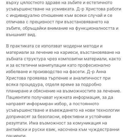
върху цялостното здраве на зъбите и естетичното
усъвършенстване на усмивката. Д-р Христова работи
с индивидуално отношение към всеки случай и се
отличава с прецизност при възстановяването на
зъбите, обръщайки внимание на функционалността и
външният вид.
В практиката се използват модерни методи и
материали за лечение на кариеси, възстановяване на
зъбната структура чрез композитни материали, както
и за естетични манипулации като професионално
избелване и производство на фасети. Д-р Анна
Христова проявява търпение и аналитичност при
всяка процедура, отделя време за подробно
планиране и обяснение на възможностите за лечение.
Пациентите получават нужната информация, за да
направят информиран избор, а постоянното
усъвършенстване и въвеждането на нови технологии
допринасят за безопасни, ефективни и устойчиви
резултати. Има възможност за комуникация на
английски и руски език, насочена към чуждестранни
пациенти.