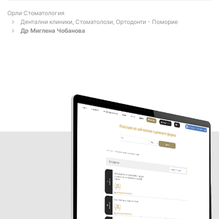
Орли Стоматология
Дентални клиники, Стоматолози, Ортодонти - Поморие
Др Миглена Чобанова