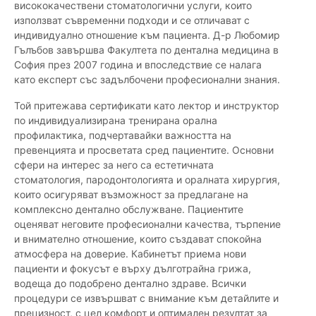
висококачествени стоматологични услуги, които
използват съвременни подходи и се отличават с
индивидуално отношение към пациента. Д-р Любомир
Гълъбов завършва Факултета по дентална медицина в
София през 2007 година и впоследствие се налага
като експерт със задълбочени професионални знания.
Той притежава сертификати като лектор и инструктор
по индивидуализирана тренирана орална
профилактика, подчертавайки важността на
превенцията и просветата сред пациентите. Основни
сфери на интерес за него са естетичната
стоматология, пародонтологията и оралната хирургия,
които осигуряват възможност за предлагане на
комплексно дентално обслужване. Пациентите
оценяват неговите професионални качества, търпение
и внимателно отношение, които създават спокойна
атмосфера на доверие. Кабинетът приема нови
пациенти и фокусът е върху дълготрайна грижа,
водеща до подобрено дентално здраве. Всички
процедури се извършват с внимание към детайлите и
прецизност, с цел комфорт и оптимален резултат за