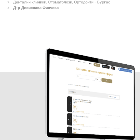
Дентални клиники, Стоматолози, Ортодонти - Бургас
Д-р Десислава Филчева