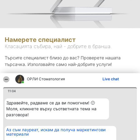
Намерете специалист
Класацията събира, най - добрите в бранша.
Търсите специалист близо до вас? Проверете нашата
търсачка. Използвайте само най-добрите услуги!
ОРЛИ Стоматология
Live chat
Търсене
11:04
Здравейте, радваме се да ви помогнем! 🙂
Моля, кликнете върху съответната тема на
разговора!
Аз съм лауреат, искам да получа маркетингови
Организатор на
Класация
Контакти
материали
класиране
Победители
Контакти
Beautiful Company S.R.L.
Списък на