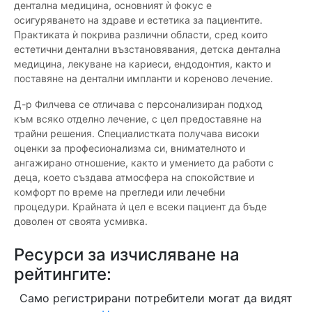
дентална медицина, основният ѝ фокус е
осигуряването на здраве и естетика за пациентите.
Практиката ѝ покрива различни области, сред които
естетични дентални възстановявания, детска дентална
медицина, лекуване на кариеси, ендодонтия, както и
поставяне на дентални импланти и кореново лечение.
Д-р Филчева се отличава с персонализиран подход
към всяко отделно лечение, с цел предоставяне на
трайни решения. Специалистката получава високи
оценки за професионализма си, внимателното и
ангажирано отношение, както и умението да работи с
деца, което създава атмосфера на спокойствие и
комфорт по време на прегледи или лечебни
процедури. Крайната ѝ цел е всеки пациент да бъде
доволен от своята усмивка.
Ресурси за изчисляване на
рейтингите:
Само регистрирани потребители могат да видят