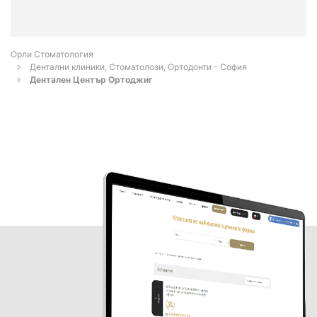
Орли Стоматология
Дентални клиники, Стоматолози, Ортодонти - София
Дентален Център Ортоджиг