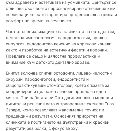
към здравето и естетиката на усмивката. Центърът се
отличава със своето персонализирано отношение към
всеки пациент, като гарантира професионална грижа и
комфорт по време на лечението.
Част от специализациите на клиниката са ортодонтия,
дентална имплантология, пародонтология, орална
хирургия, ендодонтско лечение на коренови канали,
както и изработка на естетични фасети и коронки.
Предлага се също и цялостна профилактика и
внимание към детското дентално здраве.
Екипът включва опитни ортодонти, лицево-челюстни
хирурзи, пародонтолози, ендодонтисти и
общопрактикуващи стоматолози, което спомага за
координиран и цялостен лечебен процес на едно
място. При работата си Ортоджиг използва модерни
дигитални решения като интраоралните скенери Trios
3shape, които позволяват максимална точност и
предвидими резултати. Основният приоритет на
клиниката е постигането на дълготрайни и красиви
резултати без болка, с фокус върху