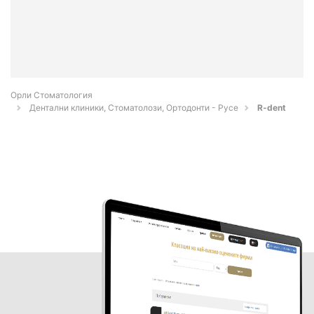
Орли Стоматология
Дентални клиники, Стоматолози, Ортодонти - Русе
R-dent