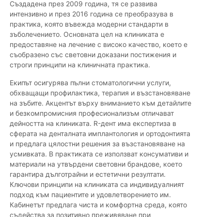
Създадена през 2009 година, тя се развива
интензивно и през 2016 година се преобразува в
практика, която въвежда модерни стандарти в
зъболечението. Основната цел на клиниката е
предоставяне на лечение с високо качество, което е
съобразено със световни доказани постижения и
строги принципи на клиничната практика.
Екипът осигурява пълни стоматологични услуги,
обхващащи профилактика, терапия и възстановяване
на зъбите. Акцентът върху вниманието към детайлите
и безкомпромисния професионализъм отличават
дейността на клиниката. R-дент има експертиза в
сферата на денталната имплантология и ортодонтията
и предлага цялостни решения за възстановяване на
усмивката. В практиката се използват консумативи и
материали на утвърдени световни брандове, което
гарантира дълготрайни и естетични резултати.
Ключови принципи на клиниката са индивидуалният
подход към пациентите и удовлетворението им.
Кабинетът предлага чиста и комфортна среда, която
съдейства за позитивно преживяване при