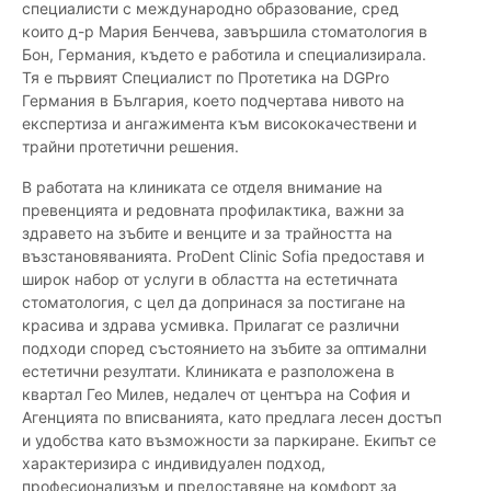
специалисти с международно образование, сред
които д-р Мария Бенчева, завършила стоматология в
Бон, Германия, където е работила и специализирала.
Тя е първият Специалист по Протетика на DGPro
Германия в България, което подчертава нивото на
експертиза и ангажимента към висококачествени и
трайни протетични решения.
В работата на клиниката се отделя внимание на
превенцията и редовната профилактика, важни за
здравето на зъбите и венците и за трайността на
възстановяванията. ProDent Clinic Sofia предоставя и
широк набор от услуги в областта на естетичната
стоматология, с цел да допринася за постигане на
красива и здрава усмивка. Прилагат се различни
подходи според състоянието на зъбите за оптимални
естетични резултати. Клиниката е разположена в
квартал Гео Милев, недалеч от центъра на София и
Агенцията по вписванията, като предлага лесен достъп
и удобства като възможности за паркиране. Екипът се
характеризира с индивидуален подход,
професионализъм и предоставяне на комфорт за