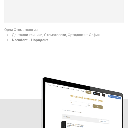
Орли Стоматология
Дентални клиники, Стоматолози, Ортодонти - София
Noradent - Норадент