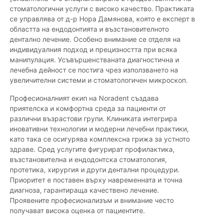
стоматологични услуги с високо качество. Практиката
се управлява от д-р Нора Дамянова, която е експерт в
областта на ендодонтията и възстановителното
дентално лечение. Особено внимание се отделя на
индивидуалния подход и прецизността при всяка
манипулация. Усъвършенстваната диагностична и
лечебна дейност се постига чрез използването на
увеличителни системи и стоматологичен микроскоп.
Професионалният екип на Noradent създава
приятелска и комфортна среда за пациенти от
различни възрастови групи. Клиниката интегрира
иновативни технологии и модерни лечебни практики,
като така се осигурява комплексна грижа за устното
здраве. Сред услугите фигурират профилактика,
възстановителна и ендодонтска стоматология,
протетика, хирургия и други дентални процедури.
Приоритет е поставен върху навременната и точна
диагноза, гарантираща качествено лечение.
Проявените професионализъм и внимание често
получават висока оценка от пациентите.